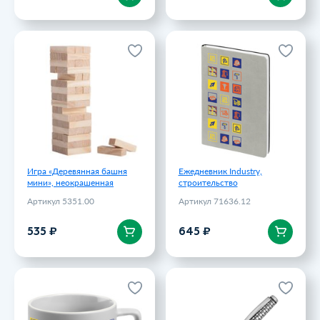
Игра «Деревянная башня
Ежедневник Industry,
мини», неокрашенная
строительство
Артикул 5351.00
Артикул 71636.12
535 ₽
645 ₽
Игра «Деревянная башня
Ежедневник Industry,
мини», неокрашенная
строительство
Артикул 5351.00
Артикул 71636.12
В корзину
В корзину
535 ₽
645 ₽
Чашка Industry,
Ручка шариковая Бельведер,
строительство
черный/серебристый
Артикул 71367.12
Артикул 11391.07