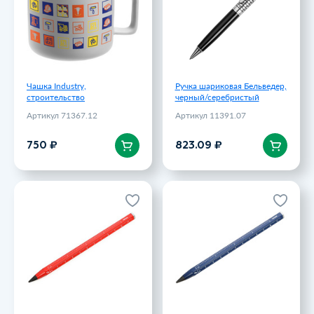
750 ₽
823.09 ₽
Чашка Industry,
Ручка шариковая Бельведер,
строительство
черный/серебристый
Артикул 71367.12
Артикул 11391.07
В корзину
В корзину
750 ₽
823.09 ₽
Вечный карандаш
Вечный карандаш
Construction Endless,
Construction Endless, темно-
красный
синий
Артикул 15577.50
Артикул 15577.40
999 ₽
999 ₽