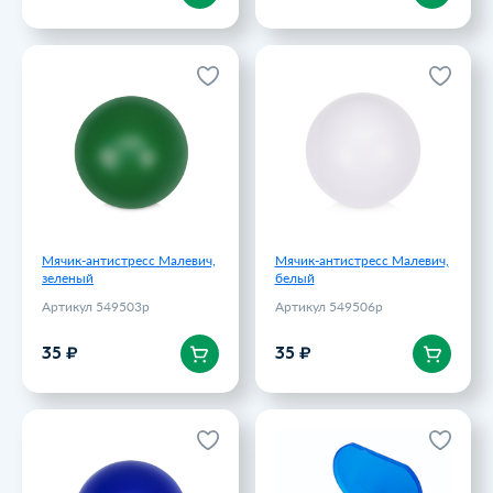
Мячик-антистресс Малевич,
Мячик-антистресс Малевич,
зеленый
белый
Артикул 549503p
Артикул 549506p
35 ₽
35 ₽
Мячик-антистресс Малевич,
Мячик-антистресс Малевич,
зеленый
белый
Артикул 549503p
Артикул 549506p
В корзину
В корзину
35 ₽
35 ₽
Мячик-антистресс Малевич,
Витаминница TRIZONE, 3
синий (Р)
отсека; 6 x 1.3 x 3.9 см;
пластик, синяя
Артикул 549502p