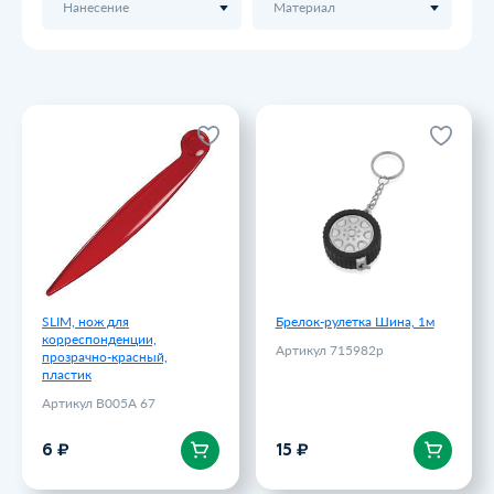
Нанесение
Материал
SLIM, нож для
Брелок-рулетка Шина, 1м
корреспонденции,
Артикул 715982p
прозрачно-красный,
пластик
15 ₽
Артикул B005A 67
6 ₽
SLIM, нож для
Брелок-рулетка Шина, 1м
корреспонденции,
Артикул 715982p
прозрачно-красный,
пластик
Артикул B005A 67
В корзину
В корзину
6 ₽
15 ₽