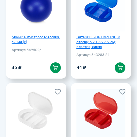
Артикул 343283 24
35 ₽
41 ₽
Мячик-антистресс Малевич,
Витаминница TRIZONE, 3
синий (Р)
отсека; 6 x 1.3 x 3.9 см;
пластик, синяя
Артикул 549502p
Артикул 343283 24
В корзину
В корзину
35 ₽
41 ₽
Витаминница TRIZONE, 3
Витаминница TRIZONE, 3
отсека; 6 x 1.3 x 3.9 см;
отсека; 6 x 1.3 x 3.9 см;
пластик, прозрачная
пластик, красная
Артикул 343283 90
Артикул 343283 08
41 ₽
41 ₽