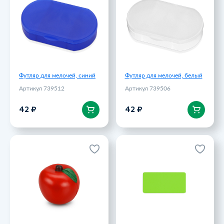
Артикул 739512
Артикул 739506
42 ₽
42 ₽
Футляр для мелочей, синий
Футляр для мелочей, белый
Артикул 739512
Артикул 739506
В корзину
В корзину
42 ₽
42 ₽
Антистресс Яблоко,
Шильд металлический,
красный
покрытие soft touch,
подложка хром, зеленое
Артикул 549411p
яблоко
Артикул 6975-63
42.9 ₽
45 ₽