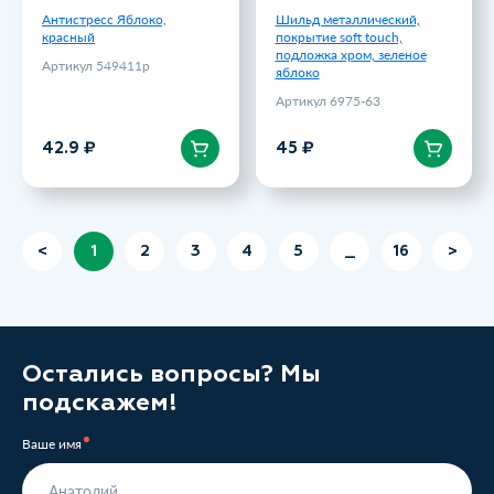
Антистресс Яблоко,
Шильд металлический,
красный
покрытие soft touch,
подложка хром, зеленое
Артикул 549411p
яблоко
Артикул 6975-63
В корзину
В корзину
42.9 ₽
45 ₽
<
1
2
3
4
5
_
16
>
Остались вопросы? Мы
подскажем!
Ваше имя