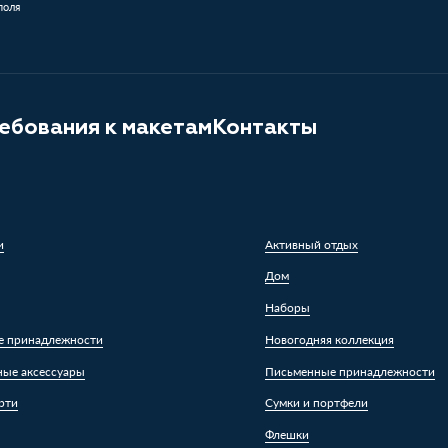
поля
ебования к макетам
Контакты
и
Активный отдых
Дом
Наборы
е принадлежности
Новогодняя коллекция
ные аксессуары
Письменные принадлежности
рти
Сумки и портфели
Флешки