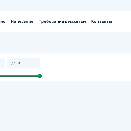
лио
Нанесение
Требования к макетам
Контакты
до