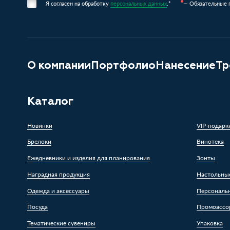
Я согласен на обработку
персональных данных
.*
— Обязательные 
О компании
Портфолио
Нанесение
Тр
Каталог
Новинки
VIP-подарк
Брелоки
Винотека
Ежедневники и изделия для планирования
Зонты
Наградная продукция
Настольны
Одежда и аксессуары
Персональ
Посуда
Промоассо
Тематические сувениры
Упаковка