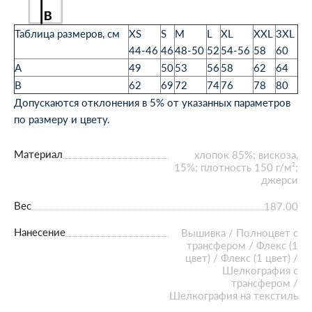
Таблица размеров, см
XS
S
M
L
XL
XXL
3XL
44-46
46
48-50
52
54-56
58
60
A
49
50
53
56
58
62
64
B
62
69
72
74
76
78
80
Допускаются отклонения в 5% от указанных параметров
по размеру и цвету.
Материал
хлопок 85%; вискоза,
15%; плотность 150 г/м²;
джерси
Вес
187.00
Нанесение
Вышивка / Полноцвет с
трансфером / Флекс (1
цвет) / Флекс (1 цвет) /
Шелкография с
трансфером /
Шелкография на текстиль