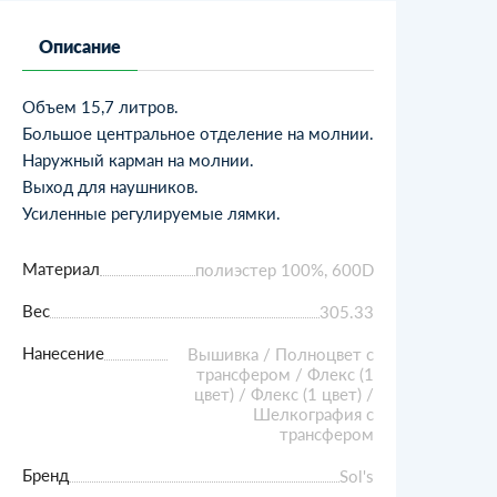
Описание
Объем 15,7 литров.
Большое центральное отделение на молнии.
Наружный карман на молнии.
Выход для наушников.
Усиленные регулируемые лямки.
Материал
полиэстер 100%, 600D
Вес
305.33
Нанесение
Вышивка / Полноцвет с
трансфером / Флекс (1
цвет) / Флекс (1 цвет) /
Шелкография с
трансфером
Бренд
Sol's