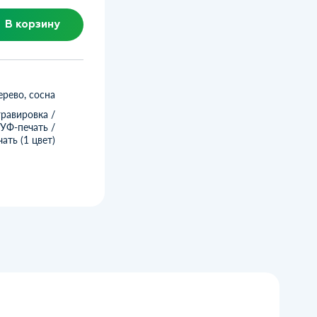
В корзину
ерево, сосна
гравировка /
УФ-печать /
ать (1 цвет)