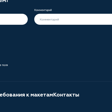
Комментарий
е поля
ебования к макетам
Контакты