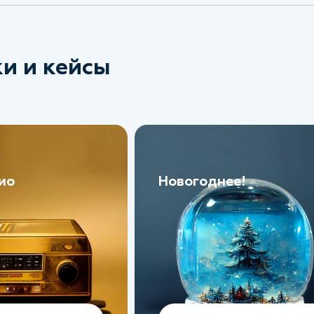
и и кейсы
ио
Новогоднее!