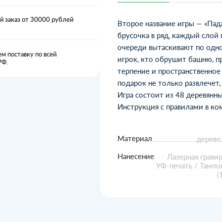
 заказ от 30000 рублей
Второе название игры — «Пад
брусочка в ряд, каждый слой
очереди вытаскивают по одно
м поставку по всей
игрок, кто обрушит башню, пр
РФ.
терпение и пространственное 
подарок не только развлечет
Игра состоит из 48 деревянны
Инструкция с правилами в ко
Материал
дерево,
Нанесение
Лазерная гравир
УФ-печать / Тампо
(