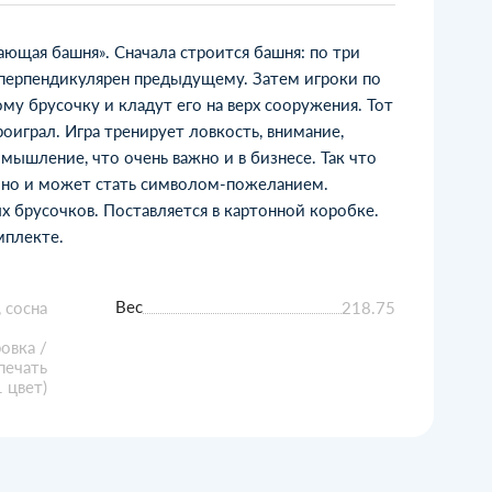
ающая башня». Сначала строится башня: по три
 перпендикулярен предыдущему. Затем игроки по
му брусочку и кладут его на верх сооружения. Тот
оиграл. Игра тренирует ловкость, внимание,
мышление, что очень важно и в бизнесе. Так что
, но и может стать символом-пожеланием.
х брусочков. Поставляется в картонной коробке.
мплекте.
Вес
 сосна
218.75
овка /
печать
1 цвет)