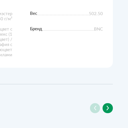
Вес
иэстер
502.50
0 г/м²
Бренд
цвет с
BNC
екс (1
цвет) /
афия с
ноцвет
нилами