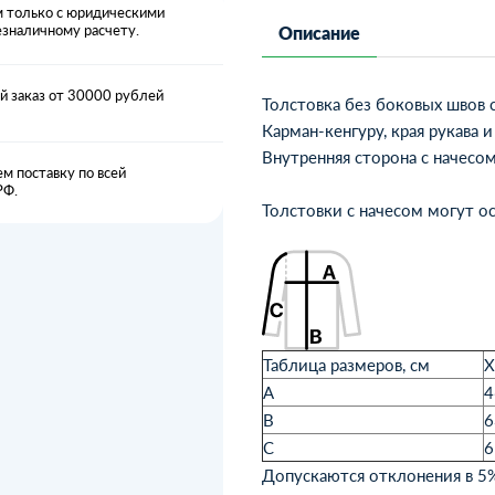
 только с юридическими
езналичному расчету.
Описание
 заказ от 30000 рублей
Толстовка без боковых швов 
Карман-кенгуру, края рукава 
Внутренняя сторона с начесом
м поставку по всей
РФ.
Толстовки с начесом могут ос
Таблица размеров, см
X
A
4
B
6
C
6
Допускаются отклонения в 5%