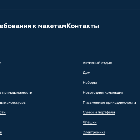
ебования к макетам
Контакты
и
Активный отдых
Дом
Наборы
е принадлежности
Новогодняя коллекция
ные аксессуары
Письменные принадлежности
рти
Сумки и портфели
Флешки
ки
Электроника