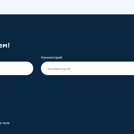
ем!
Комментарий
е поля