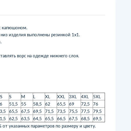
с капюшоном.
и низ изделия выполнены резинкой 1х1.
.
тавлять ворс на одежде нижнего слоя.
S
S
M
L
XL
XXL
3XL
4XL
5XL
6
51,5
55
58,5
62
65,5
69
72,5
76
3,5
65,5
67,5
69,5
71,5
73,5
75,5
77,5
79,5
1,5
62,5
63,5
64,5
65,5
66,5
67,5
68,5
69,5
 от указанных параметров по размеру и цвету.