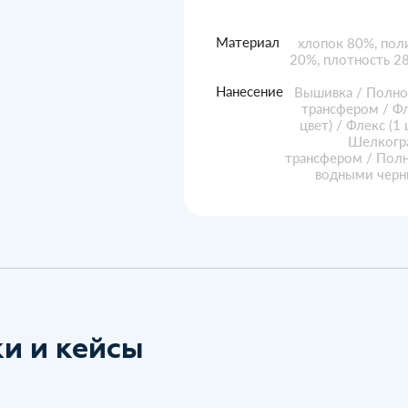
Материал
хлопок 80%, пол
20%, плотность 28
Нанесение
Вышивка / Полно
трансфером / Фл
цвет) / Флекс (1 
Шелкогр
трансфером / Пол
водными чер
и и кейсы