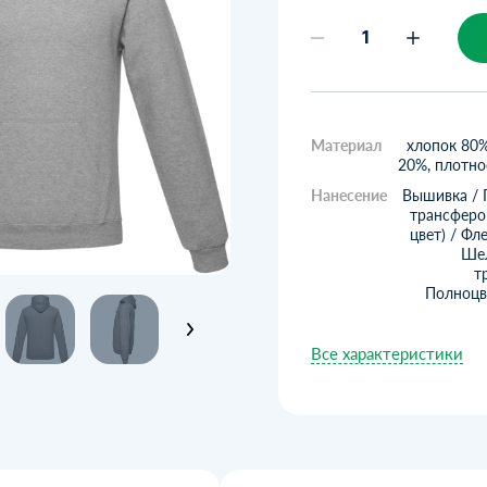
Материал
хлопок 80%
20%, плотно
Нанесение
Вышивка / 
трансферо
цвет) / Фле
Шел
т
Полноцв
Все характеристики