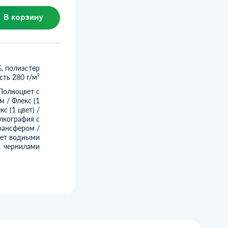
В корзину
, полиэстер
сть 280 г/м²
Полноцвет с
м / Флекс (1
кс (1 цвет) /
кография с
рансфером /
ет водными
чернилами