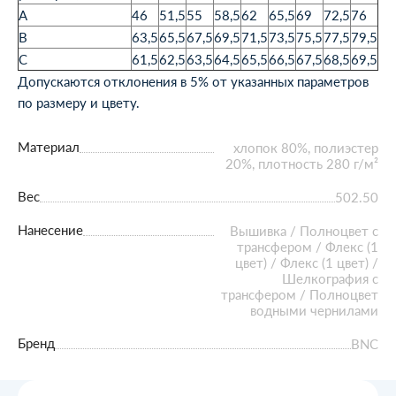
A
46
51,5
55
58,5
62
65,5
69
72,5
76
B
63,5
65,5
67,5
69,5
71,5
73,5
75,5
77,5
79,5
C
61,5
62,5
63,5
64,5
65,5
66,5
67,5
68,5
69,5
Допускаются отклонения в 5% от указанных параметров
по размеру и цвету.
Материал
хлопок 80%, полиэстер
20%, плотность 280 г/м²
Вес
502.50
Нанесение
Вышивка / Полноцвет с
трансфером / Флекс (1
цвет) / Флекс (1 цвет) /
Шелкография с
трансфером / Полноцвет
водными чернилами
Бренд
BNC