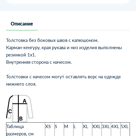
Описание
Толстовка без боковых швов с капюшоном.
Карман-кенгуру, края рукава и низ изделия выполнены
резинкой 1х1.
Внутренняя сторона с начесом.
Толстовки с начесом могут оставлять ворс на одежде
нижнего слоя.
Таблица
XS
S
M
L
XL
XXL
3XL
4XL
5XL
размеров, см