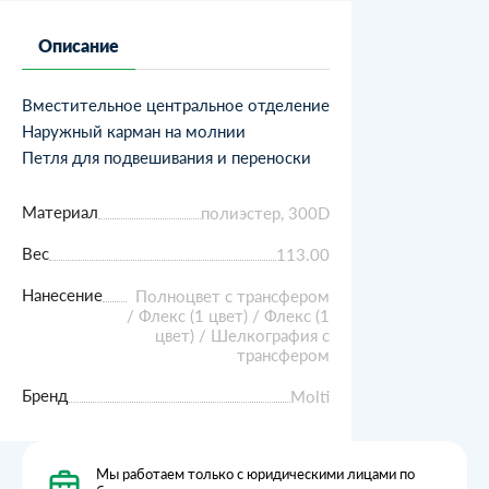
Описание
Вместительное центральное отделение
Наружный карман на молнии
Петля для подвешивания и переноски
Материал
полиэстер, 300D
Вес
113.00
Нанесение
Полноцвет с трансфером
/ Флекс (1 цвет) / Флекс (1
цвет) / Шелкография с
трансфером
Бренд
Molti
Мы работаем только с юридическими лицами по