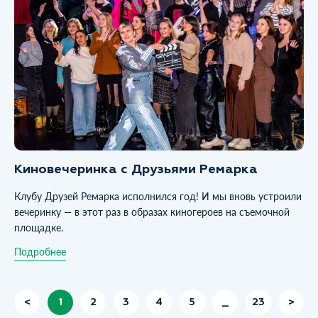
Киновечеринка с Друзьями Ремарка
Клубу Друзей Ремарка исполнился год! И мы вновь устроили
вечеринку — в этот раз в образах киногероев на съемочной
площадке.
Подробнее
<
1
2
3
4
5
_
23
>