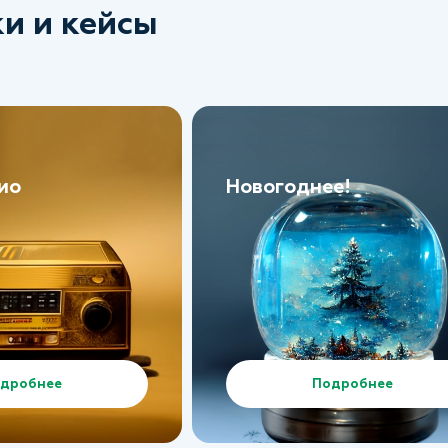
и и кейсы
ио
Новогоднее!
дробнее
Подробнее