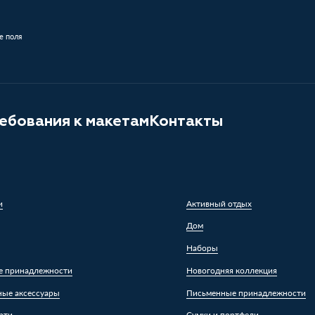
е поля
ебования к макетам
Контакты
и
Активный отдых
Дом
Наборы
е принадлежности
Новогодняя коллекция
ные аксессуары
Письменные принадлежности
рти
Сумки и портфели