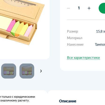
Размер
15,8 х
Материал
Нанесение
Тампоп
Все характеристики
 только с юридическими
езналичному расчету.
Описание