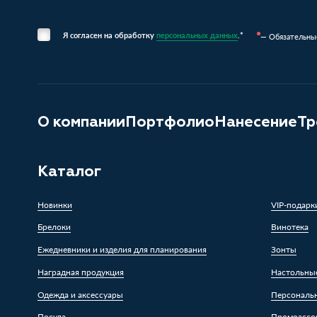
Я согласен на обработку
персональных данных
.*
— Обязательны
О компании
Портфолио
Нанесение
Тр
Каталог
Новинки
VIP-подарк
Брелоки
Винотека
Ежедневники и изделия для планирования
Зонты
Наградная продукция
Настольны
Одежда и аксессуары
Персональ
Посуда
Промоассо