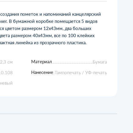
оздания пометок и напоминаний канцелярский
oxer. В бумажной коробке помещается 5 видов
ся цветом размером 12х43мм, два больших
цвета размером 40х43мм, все по 100 клейких
актная линейка из прозрачного пластика.
Материал
 2,3 см
Бумага
Нанесение
0.108
Тампопечать / УФ-печать
чневый