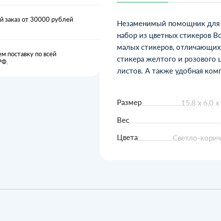
 заказ от 30000 рублей
Незаменимый помощник для с
набор из цветных стикеров B
малых стикеров, отличающих
м поставку по всей
стикера желтого и розового 
РФ.
листов. А также удобная комп
Размер
15,8 х 6,0 х
Вес
Цвета
Светло-кори