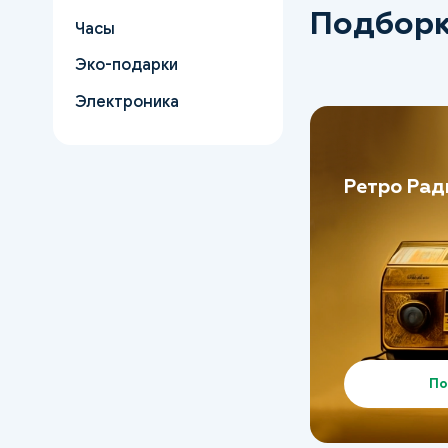
Подборк
Часы
Эко-подарки
Электроника
Ретро Рад
По