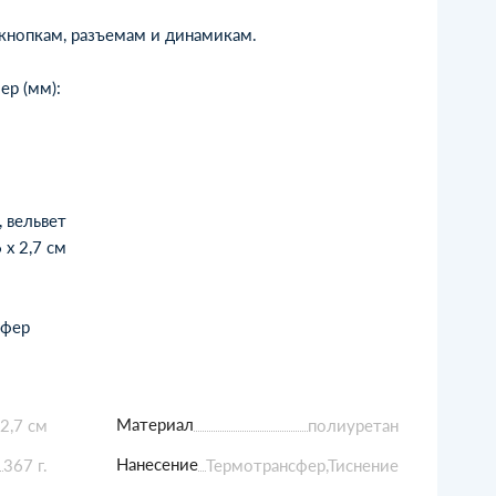
кнопкам, разъемам и динамикам.
ер (мм):
 вельвет
 х 2,7 см
сфер
Материал
 2,7 см
полиуретан
Нанесение
367 г.
Термотрансфер,Тиснение