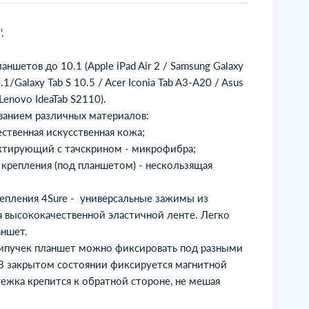
.
ншетов до 10.1 (Apple iPad Air 2 / Samsung Galaxy
/Galaxy Tab S 10.5 / Acer Iconia Tab A3-A20 / Asus
enovo IdeaTab S2110).
ванием различных материалов:
ественная искусственная кожа;
актирующий с тачскрином - микрофибра;
 крепления (под планшетом) - нескользящая
репления 4Sure - универсальные зажимы из
на высококачественной эластичной ленте. Легко
аншет.
ипучек планшет можно фиксировать под разными
 В закрытом состоянии фиксируется магнитной
тежка крепится к обратной стороне, не мешая