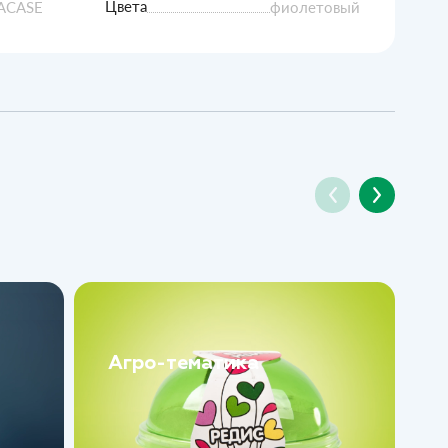
Цвета
VACASE
фиолетовый
Агро-тематика