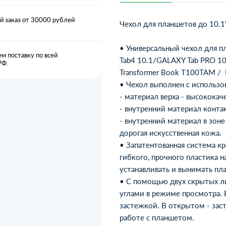
 заказ от 30000 рублей
Чехол для планшетов до 10.1''
• Универсальный чехол для пла
м поставку по всей
Tab4 10.1/GALAXY Tab PRO 10.1
РФ.
Transformer Book T100TAM / L
• Чехол выполнен с использо
- материал верха - высококач
- внутренний материал конт
- внутренний материал в зоне
дорогая искусственная кожа.
• Запатентованная система к
гибкого, прочного пластика 
устанавливать и вынимать пл
• С помощью двух скрытых л
углами в режиме просмотра.
застежкой. В открытом - зас
работе с планшетом.