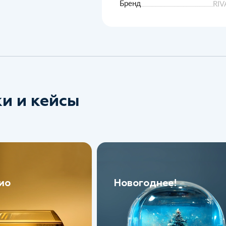
Бренд
RI
и и кейсы
ио
Новогоднее!