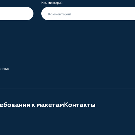
Комментарий
е поля
ебования к макетам
Контакты