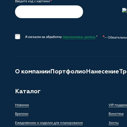
Введите код с картинки
Я согласен на обработку
персональных данных
.*
— Обязательны
О компании
Портфолио
Нанесение
Тр
Каталог
Новинки
VIP-подарк
Брелоки
Винотека
Ежедневники и изделия для планирования
Зонты