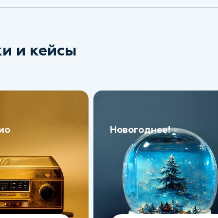
и и кейсы
ио
Новогоднее!