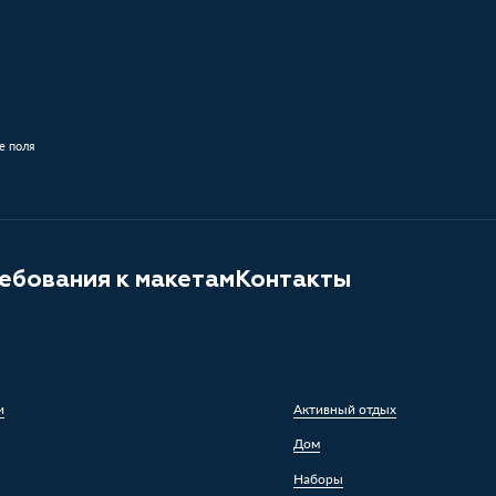
е поля
ебования к макетам
Контакты
и
Активный отдых
Дом
Наборы