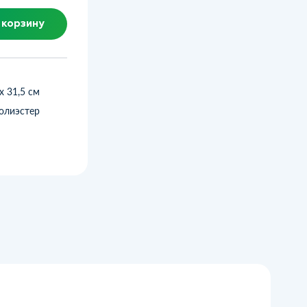
 корзину
 х 31,5 см
олиэстер