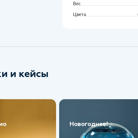
Вес
Цвета
и и кейсы
ио
Новогоднее!