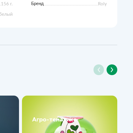
Бренд
156 г.
Roly
белый
Агро-тематика