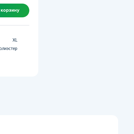
 корзину
XL
олиэстер