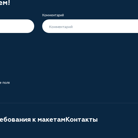
ем!
Комментарий
е поля
ебования к макетам
Контакты