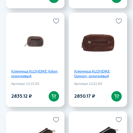
Ключница KLONDIKE Yukon,
Ключница KLONDIKE
коричневый
Dawson, коричневый
Артикул 1115.03
Артикул 1122.03
2835.12 ₽
2850.17 ₽
Ключница KLONDIKE Yukon,
Ключница KLONDIKE
коричневый
Dawson, коричневый
Артикул 1115.03
Артикул 1122.03
В корзину
В корзину
2835.12 ₽
2850.17 ₽
Ключница Чира,
Ключница Чира, черный (без
коричневый (без лого Long
лого Long River), Без лого
River), Без лого
Артикул 660116N