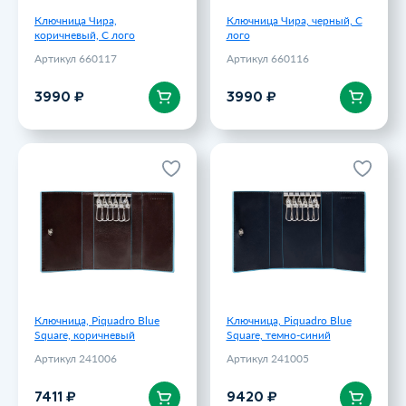
Ключница Чира,
Ключница Чира, черный, С
коричневый, С лого
лого
Артикул 660117
Артикул 660116
В корзину
В корзину
3990 ₽
3990 ₽
Ключница, Piquadro Blue
Ключница, Piquadro Blue
Square, коричневый
Square, темно-синий
Артикул 241006
Артикул 241005
7411 ₽
9420 ₽
Ключница, Piquadro Blue
Ключница, Piquadro Blue
Square, коричневый
Square, темно-синий
Артикул 241006
Артикул 241005
В корзину
В корзину
7411 ₽
9420 ₽