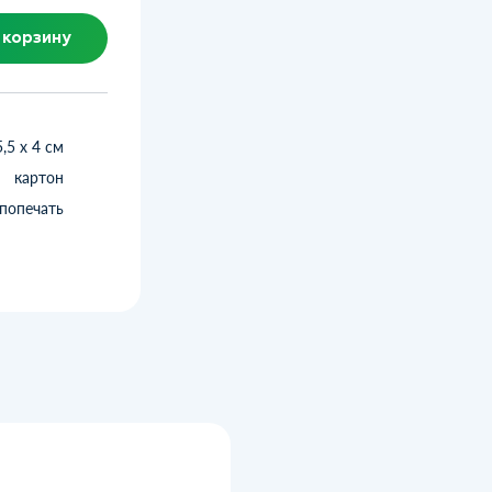
 корзину
5,5 х 4 см
картон
попечать