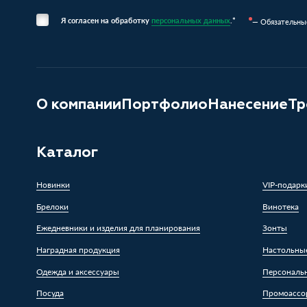
Я согласен на обработку
персональных данных
.*
— Обязательны
О компании
Портфолио
Нанесение
Тр
Каталог
Новинки
VIP-подарк
Брелоки
Винотека
Ежедневники и изделия для планирования
Зонты
Наградная продукция
Настольны
Одежда и аксессуары
Персональ
Посуда
Промоассо