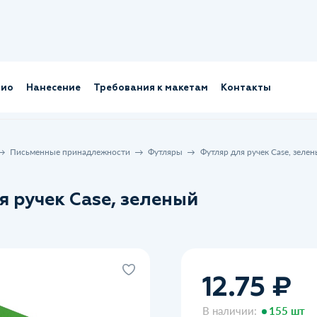
лио
Нанесение
Требования к макетам
Контакты
Письменные принадлежности
Футляры
Футляр для ручек Case, зеле
я ручек Case, зеленый
12.75 ₽
В наличии:
155 шт