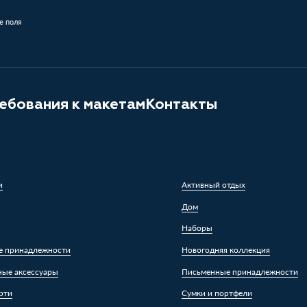
е поля
ебования к макетам
Контакты
и
Активный отдых
Дом
Наборы
е принадлежности
Новогодняя коллекция
ные аксессуары
Письменные принадлежности
рти
Сумки и портфели